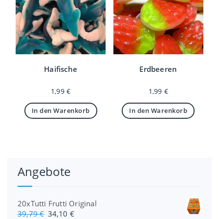
Haifische
Erdbeeren
1,99
€
1,99
€
In den Warenkorb
In den Warenkorb
Angebote
20xTutti Frutti Original
U
A
39,79
€
34,10
€