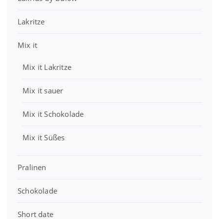
:
0
a
9
3
r
9
Lakritze
9
€
:
,
.
4
€
7
Mix it
,
.
9
0
Mix it Lakritze
0
€
€
Mix it sauer
Mix it Schokolade
Mix it Süßes
Pralinen
Schokolade
Short date