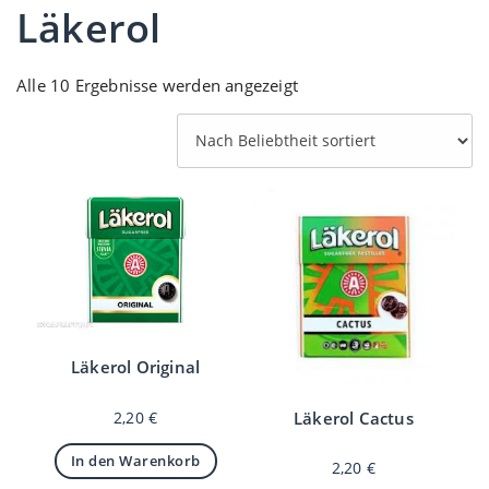
Läkerol
Nach
Alle 10 Ergebnisse werden angezeigt
Beliebtheit
sortiert
Läkerol Original
Läkerol Cactus
2,20
€
In den Warenkorb
2,20
€