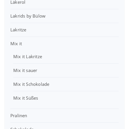
Läkerol
i
:
a
,
s
2
r
1
w
,
Lakrids by Bülow
:
0
a
9
3
r
9
Lakritze
9
€
:
,
.
4
€
7
Mix it
,
.
9
0
Mix it Lakritze
0
€
€
Mix it sauer
Mix it Schokolade
Mix it Süßes
Pralinen