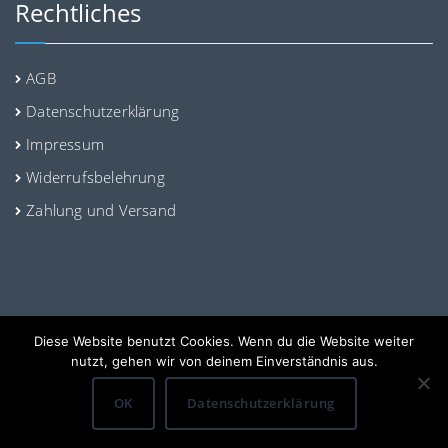
Rechtliches
AGB
Datenschutzerklärung
Impressum
Widerrufsbelehrung
Zahlung und Versand
Diese Website benutzt Cookies. Wenn du die Website weiter
© Sweedy - Original Swedish Candyshop
nutzt, gehen wir von deinem Einverständnis aus.
OK
Datenschutzerklärung
Website design by
Kumi Systems e.U.