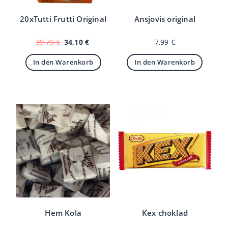
20xTutti Frutti Original
Ansjovis original
Ursprünglicher
Aktueller
39,79
€
34,10
€
7,99
€
Preis
Preis
war:
ist:
In den Warenkorb
In den Warenkorb
39,79 €
34,10 €.
Hem Kola
Kex choklad