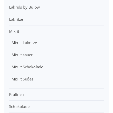
s
2
r
1
w
,
Lakrids by Bülow
:
0
a
9
3
r
9
Lakritze
9
€
:
,
.
4
€
7
Mix it
,
.
9
0
Mix it Lakritze
0
€
€
Mix it sauer
Mix it Schokolade
Mix it Süßes
Pralinen
Schokolade