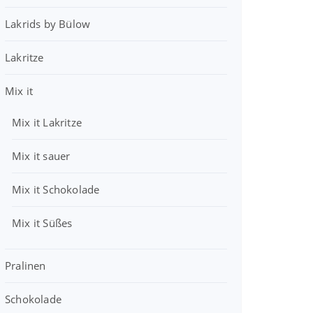
s
2
r
1
w
,
Lakrids by Bülow
:
0
a
9
3
r
9
Lakritze
9
€
:
,
.
4
€
7
Mix it
,
.
9
0
Mix it Lakritze
0
€
€
Mix it sauer
Mix it Schokolade
Mix it Süßes
Pralinen
Schokolade