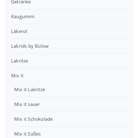
Getränke
r
s
r
s
e
t
P
i
i
:
Kaugummi
r
s
s
3
e
t
w
3
Läkerol
i
:
a
,
s
2
r
0
w
,
Lakrids by Bülow
:
0
a
9
3
r
9
Lakritze
9
€
:
,
.
4
€
7
Mix it
,
.
9
0
Mix it Lakritze
0
€
€
Mix it sauer
Mix it Schokolade
Mix it Süßes