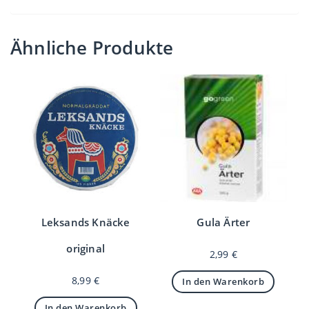
Ähnliche Produkte
Leksands Knäcke
Gula Ärter
original
2,99
€
8,99
€
In den Warenkorb
In den Warenkorb