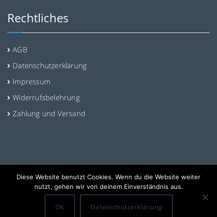
Rechtliches
AGB
Datenschutzerklärung
Impressum
Widerrufsbelehrung
Zahlung und Versand
Diese Website benutzt Cookies. Wenn du die Website weiter
© Sweedy - Original Swedish Candyshop
nutzt, gehen wir von deinem Einverständnis aus.
OK
Datenschutzerklärung
Website design by
Kumi Systems e.U.