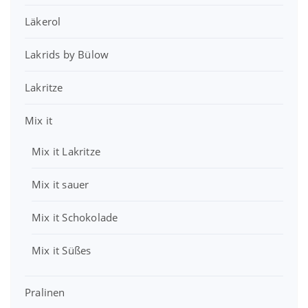
s
3
e
t
w
4
Läkerol
i
:
a
,
s
2
r
1
w
,
Lakrids by Bülow
:
0
a
9
3
r
9
Lakritze
9
€
:
,
.
4
€
7
Mix it
,
.
9
0
Mix it Lakritze
0
€
€
Mix it sauer
Mix it Schokolade
Mix it Süßes
Pralinen