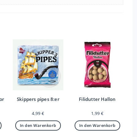
or
Skippers pipes 8:er
Filidutter Hallon
4,99
€
1,99
€
In den Warenkorb
In den Warenkorb