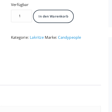
Verfügbar
S-
In den Warenkorb
Märke
Supersalt
Menge
Kategorie:
Lakritze
Marke:
Candypeople