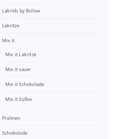
s
2
r
1
w
,
Lakrids by Bülow
:
0
a
9
3
r
9
Lakritze
9
€
:
,
.
4
€
7
Mix it
,
.
9
0
Mix it Lakritze
0
€
€
Mix it sauer
Mix it Schokolade
Mix it Süßes
Pralinen
Schokolade