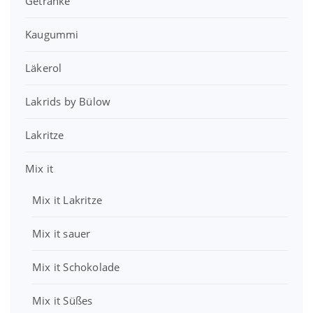
Getränke
r
s
r
s
e
t
P
i
i
:
Kaugummi
r
s
s
3
e
t
w
4
Läkerol
i
:
a
,
s
2
r
1
w
,
Lakrids by Bülow
:
0
a
9
3
r
9
Lakritze
9
€
:
,
.
4
€
7
Mix it
,
.
9
0
Mix it Lakritze
0
€
€
Mix it sauer
Mix it Schokolade
Mix it Süßes