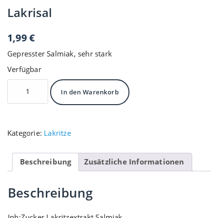
Lakrisal
1,99
€
Gepresster Salmiak, sehr stark
Verfügbar
Lakrisal
In den Warenkorb
Menge
Kategorie:
Lakritze
Beschreibung
Zusätzliche Informationen
Beschreibung
Inh:Zucker,Lakritzextrakt,Salmiak