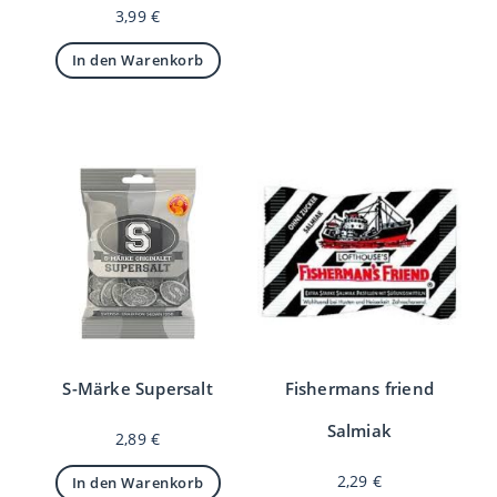
3,99
€
In den Warenkorb
S-Märke Supersalt
Fishermans friend
Salmiak
2,89
€
2,29
€
In den Warenkorb