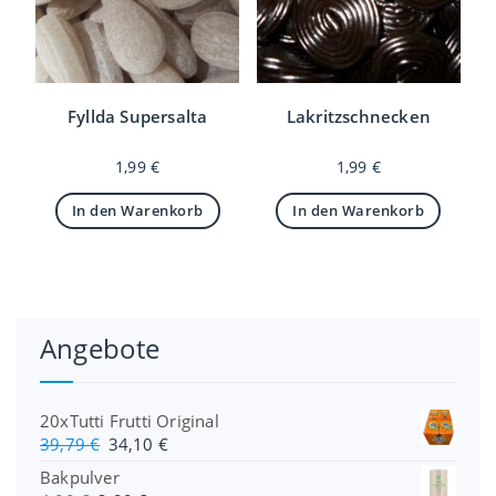
Fyllda Supersalta
Lakritzschnecken
1,99
€
1,99
€
In den Warenkorb
In den Warenkorb
Angebote
20xTutti Frutti Original
U
A
39,79
€
34,10
€
r
k
Bakpulver
s
t