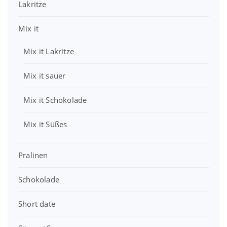
Lakritze
9
€
:
,
.
4
€
7
Mix it
,
.
9
0
Mix it Lakritze
0
€
€
Mix it sauer
Mix it Schokolade
Mix it Süßes
Pralinen
Schokolade
Short date