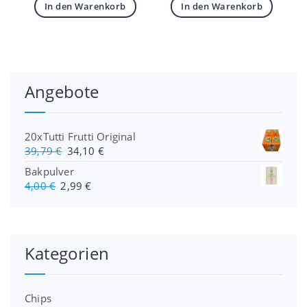
In den Warenkorb
In den Warenkorb
Angebote
20xTutti Frutti Original
U
A
39,79
€
34,10
€
r
k
Bakpulver
s
t
U
A
4,00
€
2,99
€
p
u
r
k
r
e
s
t
ü
l
p
u
n
l
r
e
Kategorien
g
e
ü
l
l
r
n
l
i
P
g
e
c
r
Chips
l
r