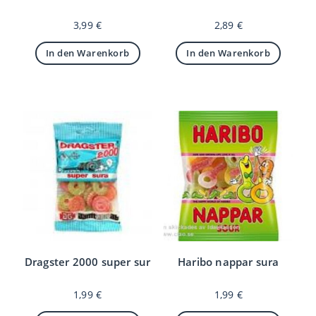
3,99
€
2,89
€
In den Warenkorb
In den Warenkorb
Dragster 2000 super sur
Haribo nappar sura
1,99
€
1,99
€