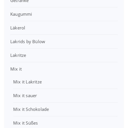
Getränke
r
s
r
s
e
t
P
i
i
:
Kaugummi
r
s
s
3
e
t
w
4
Läkerol
i
:
a
,
s
2
r
1
w
,
Lakrids by Bülow
:
0
a
9
3
r
9
Lakritze
9
€
:
,
.
4
€
7
Mix it
,
.
9
0
Mix it Lakritze
0
€
€
Mix it sauer
Mix it Schokolade
Mix it Süßes