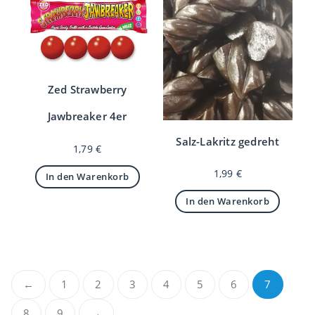
Zed Strawberry
Jawbreaker 4er
Salz-Lakritz gedreht
1,79
€
1,99
€
In den Warenkorb
In den Warenkorb
←
1
2
3
4
5
6
7
8
9
→