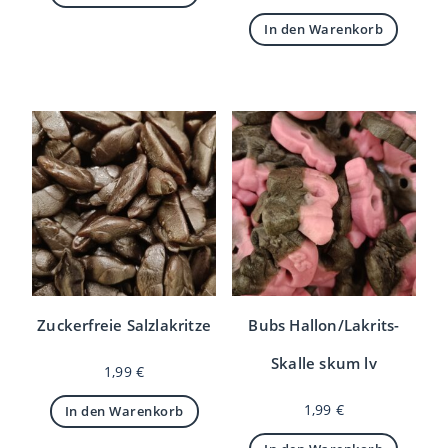
In den Warenkorb
Zuckerfreie Salzlakritze
Bubs Hallon/Lakrits-
Skalle skum lv
1,99
€
1,99
€
In den Warenkorb