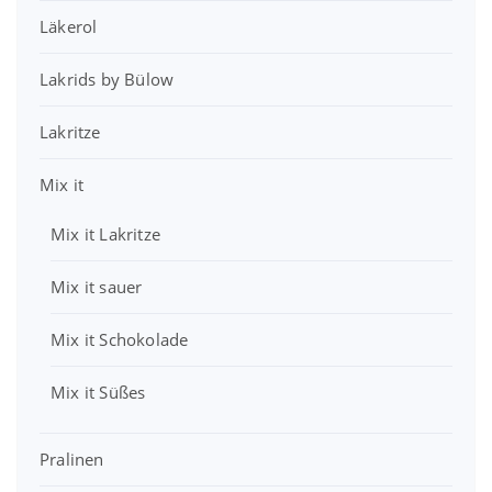
e
t
w
4
Läkerol
i
:
a
,
s
2
r
1
w
,
Lakrids by Bülow
:
0
a
9
3
r
9
Lakritze
9
€
:
,
.
4
€
7
Mix it
,
.
9
0
Mix it Lakritze
0
€
€
Mix it sauer
Mix it Schokolade
Mix it Süßes
Pralinen