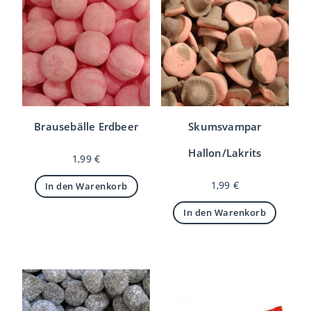
Brausebälle Erdbeer
Skumsvampar
Hallon/Lakrits
1,99
€
1,99
€
In den Warenkorb
In den Warenkorb