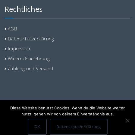
Rechtliches
AGB
Datenschutzerklärung
Impressum
Widerrufsbelehrung
Zahlung und Versand
Diese Website benutzt Cookies. Wenn du die Website weiter
© Sweedy - Original Swedish Candyshop
nutzt, gehen wir von deinem Einverständnis aus.
OK
Datenschutzerklärung
Website design by
Kumi Systems e.U.