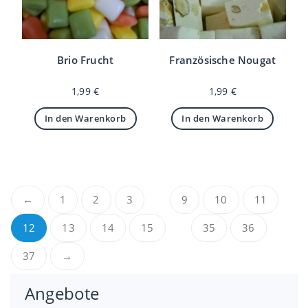
Brio Frucht
Französische Nougat
1,99
€
1,99
€
In den Warenkorb
In den Warenkorb
…
←
1
2
3
9
10
11
…
12
13
14
15
35
36
37
→
Angebote